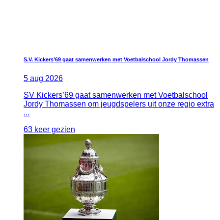
S.V. Kickers’69 gaat samenwerken met Voetbalschool Jordy Thomassen
5
aug
2026
SV Kickers’69 gaat samenwerken met Voetbalschool
Jordy Thomassen om jeugdspelers uit onze regio extra
...
63 keer gezien