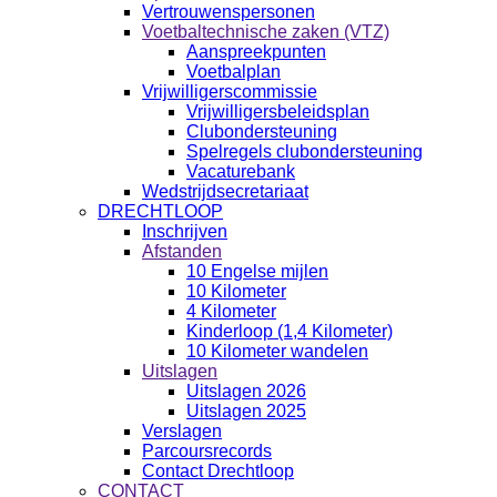
Vertrouwenspersonen
Voetbaltechnische zaken (VTZ)
Aanspreekpunten
Voetbalplan
Vrijwilligerscommissie
Vrijwilligersbeleidsplan
Clubondersteuning
Spelregels clubondersteuning
Vacaturebank
Wedstrijdsecretariaat
DRECHTLOOP
Inschrijven
Afstanden
10 Engelse mijlen
10 Kilometer
4 Kilometer
Kinderloop (1,4 Kilometer)
10 Kilometer wandelen
Uitslagen
Uitslagen 2026
Uitslagen 2025
Verslagen
Parcoursrecords
Contact Drechtloop
CONTACT