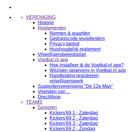
VERENIGING
Historie
Reglementen
Normen & waarden
Gedragscode jeugdleiders
Privacy beleid
Huishoudelijk reglement
Vrijwilligersbeleidsplan
Voetbal.nl-app
Hoe installeer ik de Voetbal.nl app?
Wijzigen gegevens in Voetbal.nl app
Handleiding registreren
vrijwilligerswerk
Supportersvereniging "De 12e Man"
Vrienden van ...
Drechtloop
TEAMS
Senioren
Kickers'69 1 - Zaterdag
Kickers'69 2 - Zaterdag
Kickers'69 3 - Zaterdag
Kickers'69 2 - Zondag