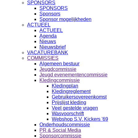
SPONSORS
SPONSORS
Sponsors
Sponsor mogelijkheden
ACTUEEL
ACTUEEL
Agenda
Nieuws
Nieuwsbrief
VACATUREBANK
COMMISSIES
Algemeen bestuur
Jeugdcommissie
Jeugd evenementencommissie
Kledingcommissie
Kledingplan
Kledingreglement
Gebruikersovereenkomst
Prijslijst kleding
Veel gestelde vragen
Wasvoorschrift
Webshop S.V. Kickers '69
Onderhoudscommissie
PR & Social Media
Sponsorcommissie